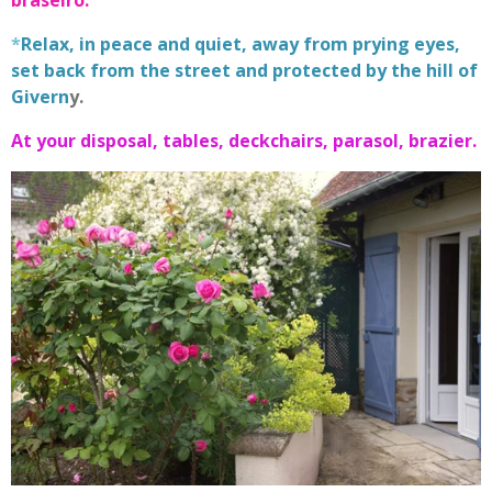
braseiro.
*
Relax, in peace and quiet, away from prying eyes,
set back from the street and protected by the hill of
Givern
y.
At your disposal, tables, deckchairs, parasol, brazier.