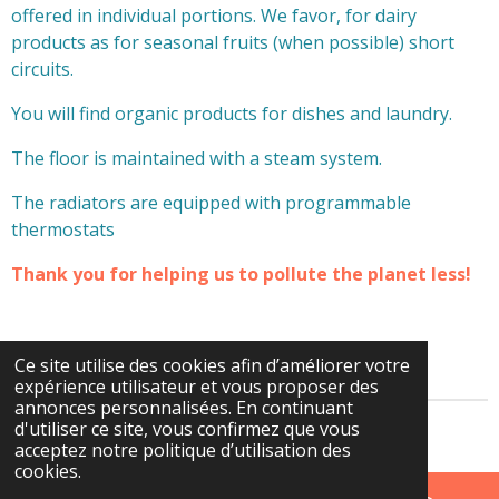
offered in individual portions. We favor, for dairy
products as for seasonal fruits (when possible) short
circuits.
You will find organic products for dishes and laundry.
The floor is maintained with a steam system.
The radiators are equipped with programmable
thermostats
Thank you for helping us to pollute the planet less!
Ce site utilise des cookies afin d’améliorer votre
expérience utilisateur et vous proposer des
annonces personnalisées. En continuant
d'utiliser ce site, vous confirmez que vous
© 2024 - 2026 Clair-logis-giverny.fr
acceptez notre politique d’utilisation des
cookies.