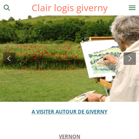
Clair logis giverny
Passer
au
contenu
principal
A VISITER AUTOUR DE GIVERNY
VERNON