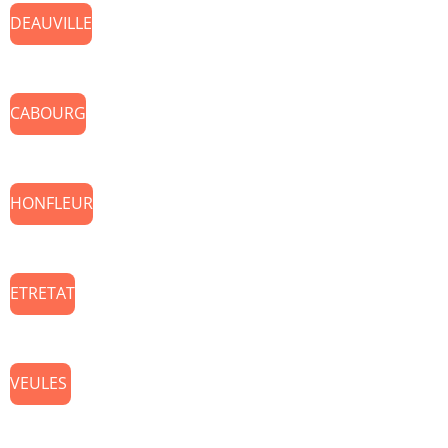
DEAUVILLE
CABOURG
HONFLEUR
ETRETAT
VEULES